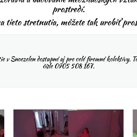
prostredí.
a tieto stretnutia, môžete tak urobiť pr
ie v Snoezelen dostupné aj pre celé firemné kolektívy. T
čísle 0905 508 167.