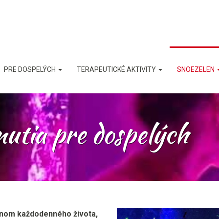
PRE DOSPELÝCH
TERAPEUTICKÉ AKTIVITY
SNOEZELEN
utia pre dospelých
onom každodenného života,