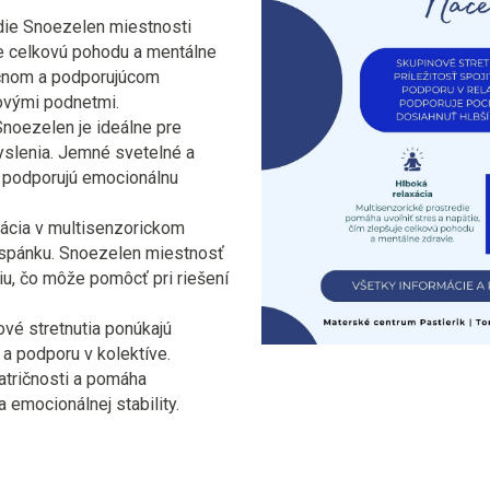
die Snoezelen miestnosti
je celkovú pohodu a mentálne
ečnom a podporujúcom
ovými podnetmi.
noezelen je ideálne pre
yslenia. Jemné svetelné a
 podporujú emocionálnu
xácia v multisenzorickom
y spánku. Snoezelen miestnosť
iu, čo môže pomôcť pri riešení
vé stretnutia ponúkajú
 a podporu v kolektíve.
atričnosti a pomáha
 emocionálnej stability.