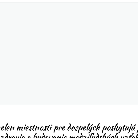
len miestnosti pre dospelých poskytujú j
 zdravia a budovanie medziľudských vz