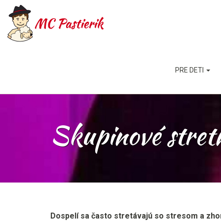
Skip
to
content
PRE DETI
Skupinové stretn
Dospelí sa často stretávajú so stresom a zh