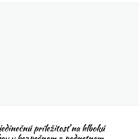
edinečnú príležitosť na hlbokú
ťahov v bezpečnom a podnetnom