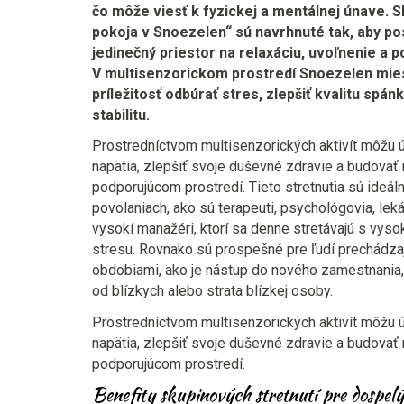
čo môže viesť k fyzickej a mentálnej únave. 
pokoja v Snoezelen“ sú navrhnuté tak, aby p
jedinečný priestor na relaxáciu, uvoľnenie a
V multisenzorickom prostredí Snoezelen mies
príležitosť odbúrať stres, zlepšiť kvalitu spá
stabilitu.
Prostredníctvom multisenzorických aktivít môžu ú
napätia, zlepšiť svoje duševné zdravie a budova
podporujúcom prostredí. Tieto stretnutia sú ideá
povolaniach, ako sú terapeuti, psychológovia, lekári
vysokí manažéri, ktorí sa denne stretávajú s vy
stresu. Rovnako sú prospešné pre ľudí prechádza
obdobiami, ako je nástup do nového zamestnania,
od blízkych alebo strata blízkej osoby.
Prostredníctvom multisenzorických aktivít môžu ú
napätia, zlepšiť svoje duševné zdravie a budova
podporujúcom prostredí.
Benefity skupinových stretnutí pre dospel