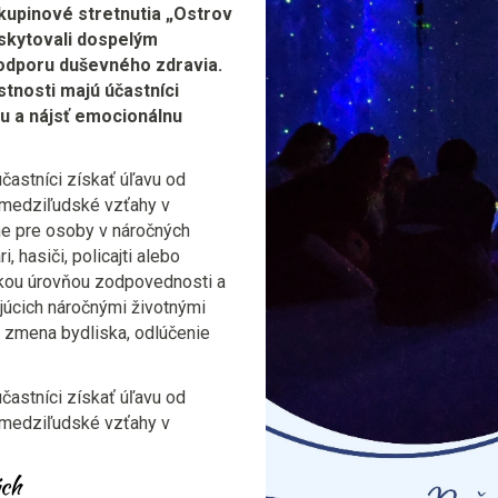
Skupinové stretnutia „Ostrov
oskytovali dospelým
 podporu duševného zdravia.
tnosti majú účastníci
nku a nájsť emocionálnu
častníci získať úľavu od
ť medziľudské vzťahy v
lne pre osoby v náročných
, hasiči, policajti alebo
sokou úrovňou zodpovednosti a
júcich náročnými životnými
 zmena bydliska, odlúčenie
častníci získať úľavu od
ť medziľudské vzťahy v
ých