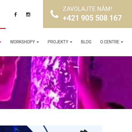
ZAVOLAJTE NÁM!
+421 905 508 167
WORKSHOPY
PROJEKTY
BLOG
O CENTRE