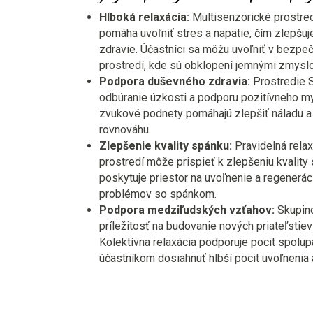
Hlboká relaxácia:
Multisenzorické prostre
pomáha uvoľniť stres a napätie, čím zlepšu
zdravie. Účastníci sa môžu uvoľniť v bezp
prostredí, kde sú obklopení jemnými zmysl
Podpora duševného zdravia:
Prostredie S
odbúranie úzkosti a podporu pozitívneho m
zvukové podnety pomáhajú zlepšiť náladu a
rovnováhu.
Zlepšenie kvality spánku:
Pravidelná rela
prostredí môže prispieť k zlepšeniu kvalit
poskytuje priestor na uvoľnenie a regenerác
problémov so spánkom.
Podpora medziľudských vzťahov:
Skupino
príležitosť na budovanie nových priateľstiev
Kolektívna relaxácia podporuje pocit spolup
účastníkom dosiahnuť hlbší pocit uvoľnenia a