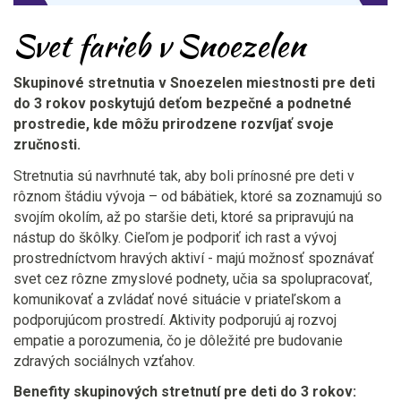
Svet farieb v Snoezelen
Skupinové stretnutia v Snoezelen miestnosti pre deti
do 3 rokov poskytujú deťom bezpečné a podnetné
prostredie, kde môžu prirodzene rozvíjať svoje
zručnosti.
Stretnutia sú navrhnuté tak, aby boli prínosné pre deti v
rôznom štádiu vývoja – od bábätiek, ktoré sa zoznamujú so
svojím okolím, až po staršie deti, ktoré sa pripravujú na
nástup do škôlky.
Cieľom je podporiť ich rast a vývoj
prostredníctvom hravých aktiví - majú možnosť spoznávať
svet cez rôzne zmyslové podnety, učia sa spolupracovať,
komunikovať a zvládať nové situácie v priateľskom a
podporujúcom prostredí. Aktivity podporujú aj rozvoj
empatie a porozumenia, čo je dôležité pre budovanie
zdravých sociálnych vzťahov.
Benefity skupinových stretnutí pre deti do 3 rokov: