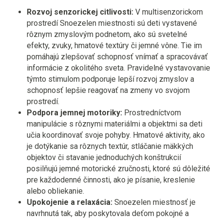
Rozvoj senzorickej citlivosti:
V multisenzorickom
prostredí Snoezelen miestnosti sú deti vystavené
rôznym zmyslovým podnetom, ako sú svetelné
efekty, zvuky, hmatové textúry či jemné vône. Tie im
pomáhajú zlepšovať schopnosť vnímať a spracovávať
informácie z okolitého sveta. Pravidelné vystavovanie
týmto stimulom podporuje lepší rozvoj zmyslov a
schopnosť lepšie reagovať na zmeny vo svojom
prostredí.
Podpora jemnej motoriky:
Prostredníctvom
manipulácie s rôznymi materiálmi a objektmi sa deti
učia koordinovať svoje pohyby. Hmatové aktivity, ako
je dotýkanie sa rôznych textúr, stláčanie mäkkých
objektov či stavanie jednoduchých konštrukcií
posilňujú jemné motorické zručnosti, ktoré sú dôležité
pre každodenné činnosti, ako je písanie, kreslenie
alebo obliekanie.
Upokojenie a relaxácia:
Snoezelen miestnosť je
navrhnutá tak, aby poskytovala deťom pokojné a