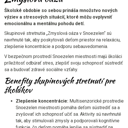
Školské obdobie so sebou prináša množstvo nových
výziev a stresových situácií, ktoré môžu ovplyvniť
emocionálnu a mentálnu pohodu detí.
Skupinové stretnutia „Zmyslová oáza v Snoezelen“ sú
navrhnuté tak, aby poskytovali deťom priestor na relaxáciu,
zlepšenie koncentrácie a podporu sebauvedomenia.
V bezpečnom prostredí Snoezelen miestnosti majú školáci
príležitosť odbúrať stres, zlepšiť svoju schopnosť sústrediť
sa a budovať zdravé sociálne vzťahy.
Benefity skupinových stretnutí pre
školákov
Zlepšenie koncentrácie:
Multisenzorické prostredie
Snoezelen miestnosti pomáha deťom sústrediť sa a
zvyšovať ich schopnosť učiť sa. Aktivity sú navrhnuté
tak, aby stimulovali zmysly a podporovali kognitívne
funkcie, čo deťom pomáha lepšie sa sústrediť na