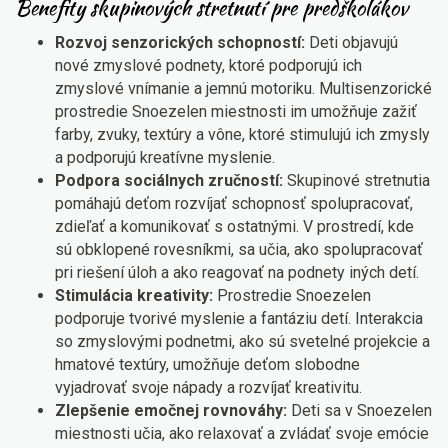
Benefity skupinových stretnutí pre predškolákov
Rozvoj senzorických schopností:
Deti objavujú
nové zmyslové podnety, ktoré podporujú ich
zmyslové vnímanie a jemnú motoriku. Multisenzorické
prostredie Snoezelen miestnosti im umožňuje zažiť
farby, zvuky, textúry a vône, ktoré stimulujú ich zmysly
a podporujú kreatívne myslenie.
Podpora sociálnych zručností:
Skupinové stretnutia
pomáhajú deťom rozvíjať schopnosť spolupracovať,
zdieľať a komunikovať s ostatnými. V prostredí, kde
sú obklopené rovesníkmi, sa učia, ako spolupracovať
pri riešení úloh a ako reagovať na podnety iných detí.
Stimulácia kreativity:
Prostredie Snoezelen
podporuje tvorivé myslenie a fantáziu detí. Interakcia
so zmyslovými podnetmi, ako sú svetelné projekcie a
hmatové textúry, umožňuje deťom slobodne
vyjadrovať svoje nápady a rozvíjať kreativitu.
Zlepšenie emočnej rovnováhy:
Deti sa v Snoezelen
miestnosti učia, ako relaxovať a zvládať svoje emócie