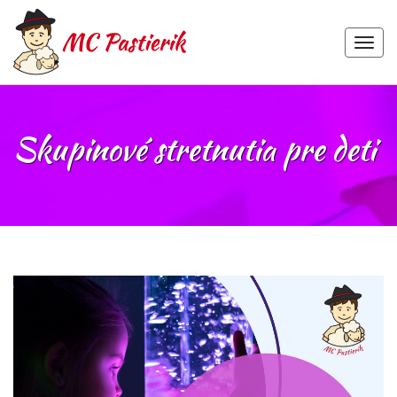
MEN
Skip
to
content
Skupinové stretnutia pre deti