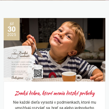
júl
30
2025
Zrnká dobra, ktoré menia detské príbehy
Nie každé dieťa vyrastá v podmienkach, ktoré mu
umožňujú rozvíjať sa, hrať sa alebo jednoducho