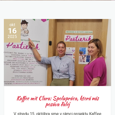
okt
16
2025
Kaffee mit Clara: Spolupráca, ktorá nás
posúva ďalej
V stredu 15. októbra sme v rámci projektu Kaffee