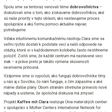
Spolu sme sa tentoraz venovali téme
dobrovoľníctva
–
diskutovali sme o tom, ako získavame dobrovoľníkov, aké
sú naše priority v tejto oblasti, ako nastavujeme proces
spolupráce a akú formu pomoci aktuálne najviac
potrebujeme.
Vďaka intuitívnemu komunikačnému nástroju Clara sme sa
veľmi rýchlo dostali k podstate vecí a našli odpovede na
otázky, ktoré si v každodennom kolobehu často nestihneme
položiť. Zistili sme, že každé centrum má nastavené veci
inak – a práve preto je takáto výmena skúseností
nesmierne prínosná.
Vzájomne sme si vypočuli, ako fungujú dobrovoľnícke tímy
u nás aj v Sovičke, čo nám funguje, s čím zápasíme a aké
máme ďalšie plány. Obom stranám stretnutie prinieslo nové
nápady a uistenie, že spoločná diskusia má zmysel.
Projekt
Kaffee mit Clara
realizuje Únia materských centier
v spolupráci s Mother Centers International Network for