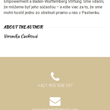
Empowerment a Baden-Württemberg Stiftung. Sme vďační,
že môžeme byť jeho súčasťou – a ešte viac za to, že sme
mohli hostiť jedno zo stretnutí priamo u nás v Pastieriku.
ABOUT THE AUTHOR
Veronika Čuchtová
+421 905 508 167
mcpastierik@gmail.com