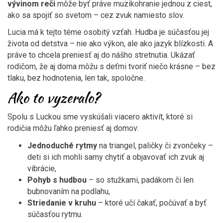
vývinom reči
môže byť práve muzikohranie jednou z ciest,
ako sa spojiť so svetom – cez zvuk namiesto slov.
Lucia má k tejto téme osobitý vzťah. Hudba je súčasťou jej
života od detstva – nie ako výkon, ale ako jazyk blízkosti. A
práve to chcela preniesť aj do nášho stretnutia. Ukázať
rodičom, že aj doma môžu s deťmi tvoriť niečo krásne – bez
tlaku, bez hodnotenia, len tak, spoločne.
Ako to vyzeralo?
Spolu s Luckou sme vyskúšali viacero aktivít, ktoré si
rodičia môžu ľahko preniesť aj domov:
Jednoduché rytmy
na triangel, paličky či zvončeky –
deti si ich mohli samy chytiť a objavovať ich zvuk aj
vibrácie,
Pohyb s hudbou
– so stužkami, padákom či len
bubnovaním na podlahu,
Striedanie v kruhu
– ktoré učí čakať, počúvať a byť
súčasťou rytmu.