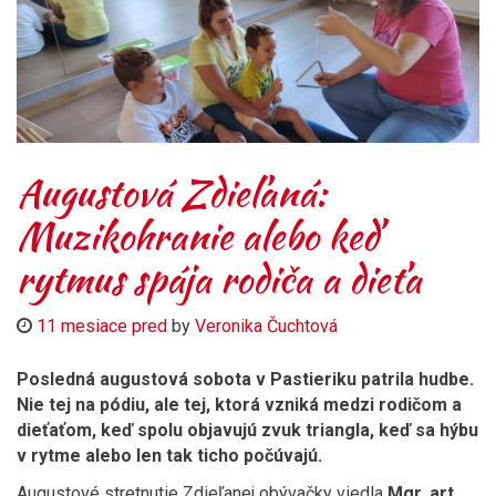
Augustová Zdieľaná:
Muzikohranie alebo keď
rytmus spája rodiča a dieťa
11 mesiace pred
by
Veronika Čuchtová
Posledná augustová sobota v Pastieriku patrila hudbe.
Nie tej na pódiu, ale tej, ktorá vzniká medzi rodičom a
dieťaťom, keď spolu objavujú zvuk triangla, keď sa hýbu
v rytme alebo len tak ticho počúvajú.
Augustové stretnutie Zdieľanej obývačky viedla
Mgr. art.