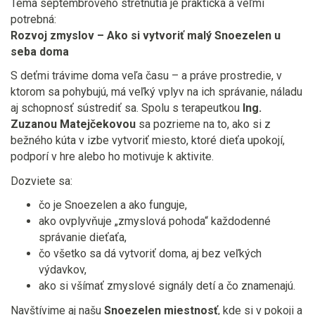
Téma septembrového stretnutia je praktická a veľmi
potrebná:
Rozvoj zmyslov – Ako si vytvoriť malý Snoezelen u
seba doma
S deťmi trávime doma veľa času – a práve prostredie, v
ktorom sa pohybujú, má veľký vplyv na ich správanie, náladu
aj schopnosť sústrediť sa. Spolu s terapeutkou
Ing.
Zuzanou Matejčekovou
sa pozrieme na to, ako si z
bežného kúta v izbe vytvoriť miesto, ktoré dieťa upokojí,
podporí v hre alebo ho motivuje k aktivite.
Dozviete sa:
čo je Snoezelen a ako funguje,
ako ovplyvňuje „zmyslová pohoda“ každodenné
správanie dieťaťa,
čo všetko sa dá vytvoriť doma, aj bez veľkých
výdavkov,
ako si všímať zmyslové signály detí a čo znamenajú.
Navštívime aj našu
Snoezelen miestnosť
, kde si v pokoji a