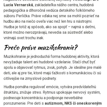
Lucia Vernarská
, zakladateľka nášho centra, hudobná
pedagogička a dlhoročná vedúca detského folklórneho
súboru Perlička. Práve vďaka nej sme sa mohli pozrieť na
hudbu ako na niečo oveľa viac než len hru s nástrojmi.
Hudba je totiž aj spôsob, ako sa spojiť – najmä s deťmi,
ktoré možno nerozprávajú, nevedia sa sústrediť alebo
vnímajú svet trochu inak.
Prečo práve muzikohranie?
Muzikohranie je jednoduchá forma hudobnej aktivity, ktorá
nevyžaduje talent ani hudobné vzdelanie. Stačí chuť byť
spolu a objavovať rytmus, zvuk, pohyb. Je ideálne pre malé
deti, ale aj pre tie, ktoré majú ťažkosti s komunikáciou či sú
citlivejšie na zmyslové podnety.
Hudba pomáha regulovať emócie, vytvára predvídateľnú
štruktúru, znižuje stres. Rytmus upokojuje nervový systém,
podnecuje koncentráciu a podporuje neverbálne
porozumenie. Pre deti s
autizmom, NKS či oneskoreným