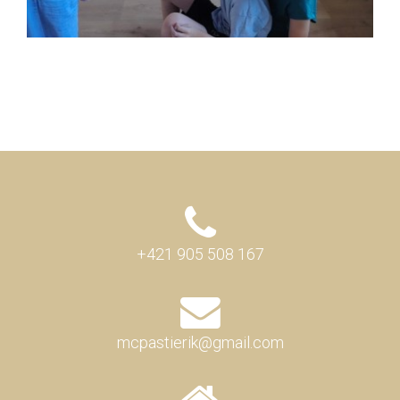
+421 905 508 167
mcpastierik@gmail.com