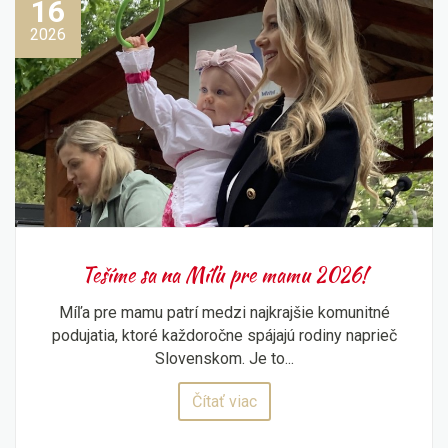
16
2026
Tešíme sa na Míľu pre mamu 2026!
Míľa pre mamu patrí medzi najkrajšie komunitné
podujatia, ktoré každoročne spájajú rodiny naprieč
Slovenskom. Je to...
Čítať viac