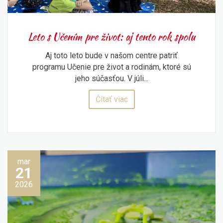
Leto s Učením pre život: aj tento rok spolu
Aj toto leto bude v našom centre patriť
programu Učenie pre život a rodinám, ktoré sú
jeho súčasťou. V júli...
Čítať viac
mar
21
2026