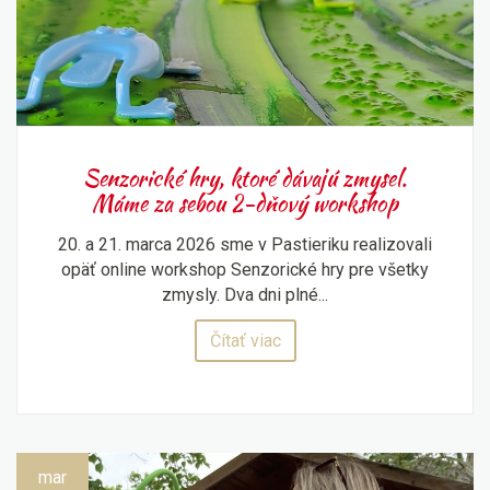
Senzorické hry, ktoré dávajú zmysel.
Máme za sebou 2-dňový workshop
20. a 21. marca 2026 sme v Pastieriku realizovali
opäť online workshop Senzorické hry pre všetky
zmysly. Dva dni plné...
Čítať viac
mar