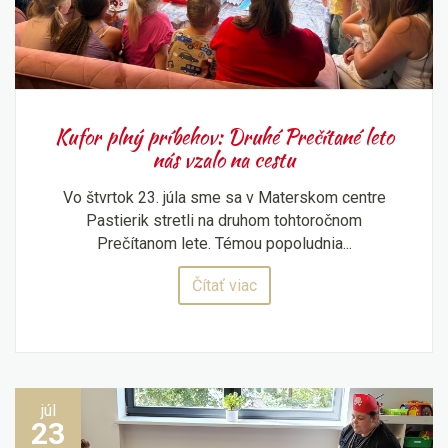
Kufor plný príbehov: Druhé Prečítané leto
nás vzalo na cestu
Vo štvrtok 23. júla sme sa v Materskom centre
Pastierik stretli na druhom tohtoročnom
Prečítanom lete. Témou popoludnia...
Čítať viac
júl
23