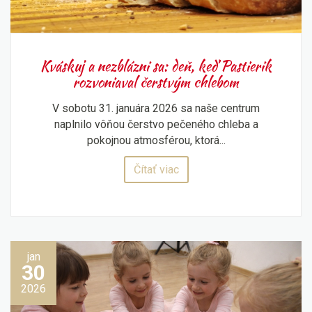
Kváskuj a nezblázni sa: deň, keď Pastierik
rozvoniaval čerstvým chlebom
V sobotu 31. januára 2026 sa naše centrum
naplnilo vôňou čerstvo pečeného chleba a
pokojnou atmosférou, ktorá...
Čítať viac
jan
30
2026