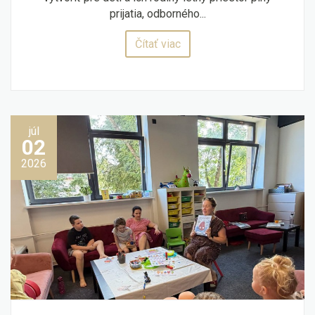
prijatia, odborného...
Čítať viac
júl
02
2026