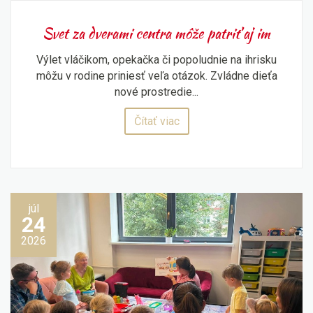
Svet za dverami centra môže patriť aj im
Výlet vláčikom, opekačka či popoludnie na ihrisku
môžu v rodine priniesť veľa otázok. Zvládne dieťa
nové prostredie...
Čítať viac
júl
24
2026