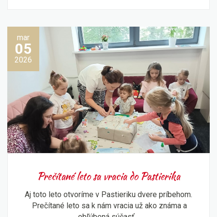
mar
05
2026
Prečítané leto sa vracia do Pastierika
Aj toto leto otvoríme v Pastieriku dvere príbehom.
Prečítané leto sa k nám vracia už ako známa a
obľúbená súčasť...