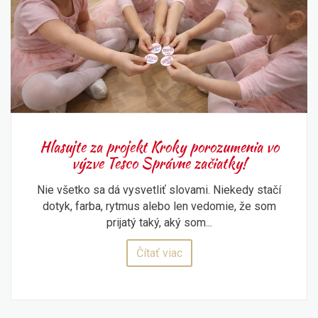
Hlasujte za projekt Kroky porozumenia vo
výzve Tesco Správne začiatky!
Nie všetko sa dá vysvetliť slovami. Niekedy stačí
dotyk, farba, rytmus alebo len vedomie, že som
prijatý taký, aký som...
Čítať viac