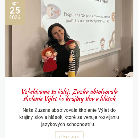
apr
25
2026
Vzdelávame sa ďalej: Zuzka absolvovala
školenie Výlet do krajiny slov a hlások
Naša Zuzana absolvovala školenie Výlet do
krajiny slov a hlások, ktoré sa venuje rozvíjaniu
jazykových schopností u...
Čítať viac