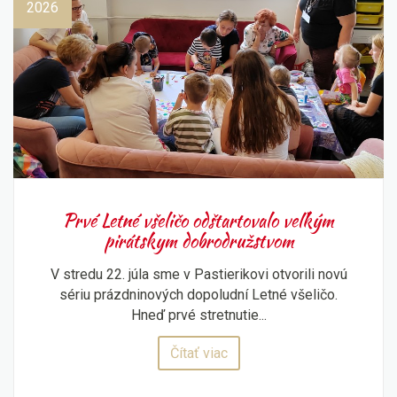
2026
Prvé Letné všeličo odštartovalo veľkým
pirátskym dobrodružstvom
V stredu 22. júla sme v Pastierikovi otvorili novú
sériu prázdninových dopoludní Letné všeličo.
Hneď prvé stretnutie...
Čítať viac