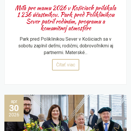
Míľa pre mamu 2026 v Košiciach prilákala
1 236 účastníkov. Park pred Poliklinikou
Sever patril rodinám, programu a
komunitnej atmosfére
Park pred Poliklinikou Sever v Košiciach sa v
sobotu zaplnil deťmi, rodičmi, dobrovoľníkmi aj
partnermi. Materské...
Čítať viac
apr
30
2026