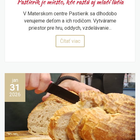
Pastierik je miesto, kde rastú aj mladí ľudia
V Materskom centre Pastierik sa dlhodobo
venujeme deťom a ich rodičom. Vytvárame
priestor pre hru, oddych, vzdelávanie...
Čítať viac
jan
31
2026