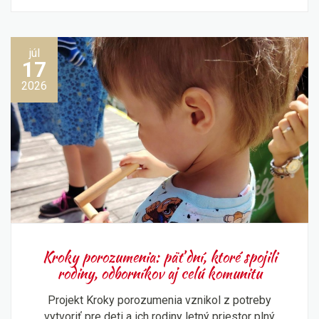
júl
17
2026
Kroky porozumenia: päť dní, ktoré spojili
rodiny, odborníkov aj celú komunitu
Projekt Kroky porozumenia vznikol z potreby
vytvoriť pre deti a ich rodiny letný priestor plný