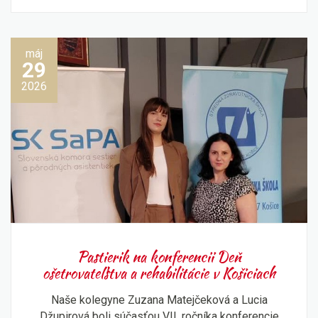
máj
29
2026
Pastierik na konferencii Deň
ošetrovateľstva a rehabilitácie v Košiciach
Naše kolegyne Zuzana Matejčeková a Lucia
Džupirová boli súčasťou VII. ročníka konferencie