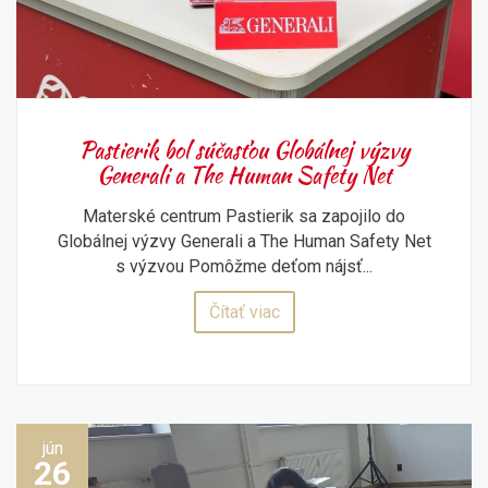
Pastierik bol súčasťou Globálnej výzvy
Generali a The Human Safety Net
Materské centrum Pastierik sa zapojilo do
Globálnej výzvy Generali a The Human Safety Net
s výzvou Pomôžme deťom nájsť...
Čítať viac
jún
26