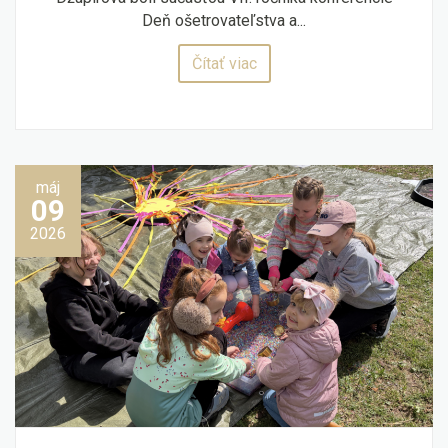
Deň ošetrovateľstva a...
Čítať viac
máj
09
2026