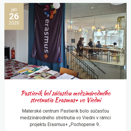
jan
26
2026
Pastierik bol súčasťou medzinárodného
stretnutia Erasmus+ vo Viedni
Materské centrum Pastierik bolo súčasťou
medzinárodného stretnutia vo Viedni v rámci
projektu Erasmus+ „Pochopenie 9...