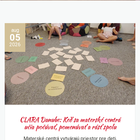
aug
05
2026
CLARA Danube: Keď sa materské centrá
učia počúvať, pomenúvať a rásť spolu
Materské centrá vytvárajú priestor pre deti,