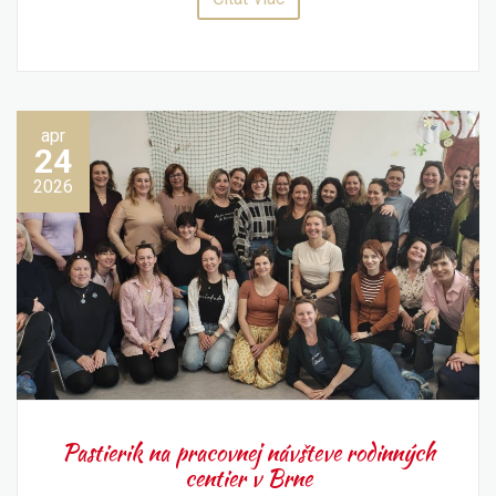
apr
24
2026
Pastierik na pracovnej návšteve rodinných
centier v Brne