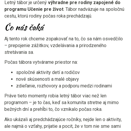
Letný tábor je určený
výhradne pre rodiny zapojené do
programu Učenie pre život
. Tábor nadväzuje na spoločnú
cestu, ktorú rodiny počas roka prechádzajú.
Čo nás čaká
Aj tento rok chceme zopakovať na to, čo sa nám osvedčilo
– prepojenie zážitkov, vzdelávania a prirodzeného
stretávania sa.
Počas tábora vytvárame priestor na:
spoločné aktivity detí a rodičov
nové skúsenosti a malé objavy
zdieľanie, rozhovory a podporu medzi rodinami
Práve tieto momenty robia letný tábor viac než len
programom – je to čas, keď sa komunita stretne aj mimo
bežných dní a prehĺbi to, čo vznikalo počas roka.
Ako ukázali aj predchádzajúce ročníky, nejde len o aktivity,
ale najmä o vzťahy, prijatie a pocit, že v tom nie sme sami