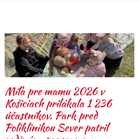
Míľa pre mamu 2026 v
Košiciach prilákala 1 236
účastníkov. Park pred
Poliklinikou Sever patril