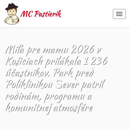
MEN
Skip
to
content
Míľa pre mamu 2026 v
Košiciach prilákala 1 236
účastníkov. Park pred
Poliklinikou Sever patril
rodinám, programu a
komunitnej atmosfére