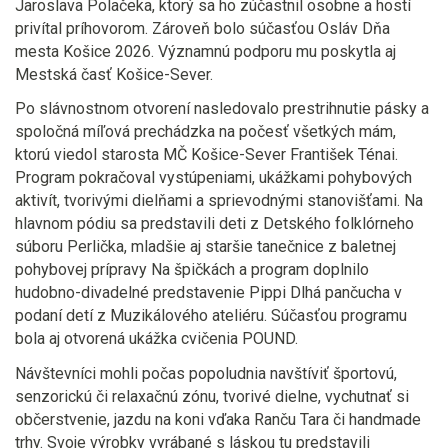
Jaroslava Polačeka, ktorý sa ho zúčastnil osobne a hostí
privítal príhovorom.
Zároveň bolo súčasťou Osláv Dňa
mesta Košice 2026. Významnú podporu mu poskytla aj
Mestská časť Košice-Sever.
Po slávnostnom otvorení nasledovalo prestrihnutie pásky a
spoločná míľová prechádzka na počesť všetkých mám,
ktorú viedol starosta MČ Košice-Sever František Ténai.
Program pokračoval vystúpeniami, ukážkami pohybových
aktivít, tvorivými dielňami a sprievodnými stanovišťami.
Na
hlavnom pódiu sa predstavili deti z Detského folklórneho
súboru Perlička, mladšie aj staršie tanečnice z baletnej
pohybovej prípravy Na špičkách a program doplnilo
hudobno-divadelné predstavenie Pippi Dlhá pančucha v
podaní detí z Muzikálového ateliéru
. Súčasťou programu
bola aj otvorená ukážka cvičenia POUND.
Návštevníci mohli počas popoludnia navštíviť športovú,
senzorickú či relaxačnú zónu, tvorivé dielne, vychutnať si
občerstvenie, jazdu na koni vďaka Ranču Tara či handmade
trhy.
Svoje výrobky vyrábané s láskou tu predstavili