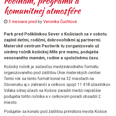
rodinám, programu a
komunitnej atmosfére
3 mesiace pred
by
Veronika Čuchtová
Park pred Poliklinikou Sever v Košiciach sa v sobotu
zaplnil deťmi, rodičmi, dobrovoľníkmi aj partnermi.
Materské centrum Pastierik tu zorganizovalo už
siedmy ročník košickej Míle pre mamu, podujatia
venovaného mamám, rodine a spoločnému času.
Košický ročník je súčasťou medzinárodného formátu
organizovaného pod záštitou Únie materských centier.
Tento rok sa tento formát konal na 32 miestach na
Slovensku aj v zahraničí a celkovo spojil 11 418 účastníkov.
Vďaka silnej účasti sa Košice zaradili medzi najväčšie
podujatia tohto ročníka a v celkovom poradí obsadili 2.
miesto.
Podujatie sa konalo pod záštitou primátora mesta Košice