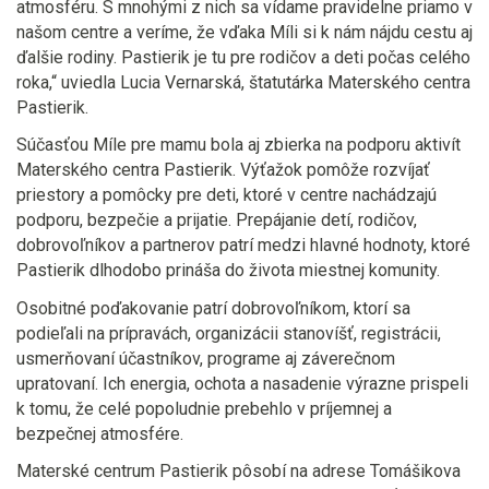
atmosféru. S mnohými z nich sa vídame pravidelne priamo v
našom centre a veríme, že vďaka Míli si k nám nájdu cestu aj
ďalšie rodiny. Pastierik je tu pre rodičov a deti počas celého
roka,“
uviedla Lucia Vernarská, štatutárka Materského centra
Pastierik.
Súčasťou Míle pre mamu bola aj zbierka na podporu aktivít
Materského centra Pastierik.
Výťažok pomôže rozvíjať
priestory a pomôcky pre deti, ktoré v centre nachádzajú
podporu, bezpečie a prijatie.
Prepájanie detí, rodičov,
dobrovoľníkov a partnerov patrí medzi hlavné hodnoty, ktoré
Pastierik dlhodobo prináša do života miestnej komunity.
Osobitné poďakovanie patrí dobrovoľníkom, ktorí sa
podieľali na prípravách, organizácii stanovíšť, registrácii,
usmerňovaní účastníkov, programe aj záverečnom
upratovaní. Ich energia, ochota a nasadenie výrazne prispeli
k tomu, že celé popoludnie prebehlo v príjemnej a
bezpečnej atmosfére.
Materské centrum Pastierik pôsobí na adrese Tomášikova