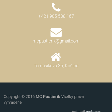
+421 905 508 167
mcpastierik@gmail.com
Tomášikova 35, Košice
Copyright © 2016
MC Pastierik
Všetky práva
vyhradené.
Vytvoril
webmax