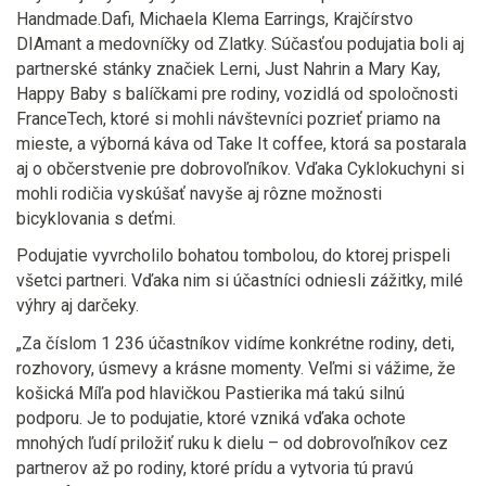
Handmade.Dafi, Michaela Klema Earrings, Krajčírstvo
DIAmant a medovníčky od Zlatky. Súčasťou podujatia boli aj
partnerské stánky značiek Lerni, Just Nahrin a Mary Kay,
Happy Baby s balíčkami pre rodiny, vozidlá od spoločnosti
FranceTech, ktoré si mohli návštevníci pozrieť priamo na
mieste, a výborná káva od Take It coffee, ktorá sa postarala
aj o občerstvenie pre dobrovoľníkov.
Vďaka Cyklokuchyni si
mohli rodičia vyskúšať navyše aj rôzne možnosti
bicyklovania s deťmi.
Podujatie vyvrcholilo bohatou tombolou, do ktorej prispeli
všetci partneri. Vďaka nim si účastníci odniesli zážitky, milé
výhry aj darčeky.
„Za číslom 1 236 účastníkov vidíme konkrétne rodiny, deti,
rozhovory, úsmevy a krásne momenty. Veľmi si vážime, že
košická Míľa pod hlavičkou Pastierika má takú silnú
podporu. Je to podujatie, ktoré vzniká vďaka ochote
mnohých ľudí priložiť ruku k dielu – od dobrovoľníkov cez
partnerov až po rodiny, ktoré prídu a vytvoria tú pravú