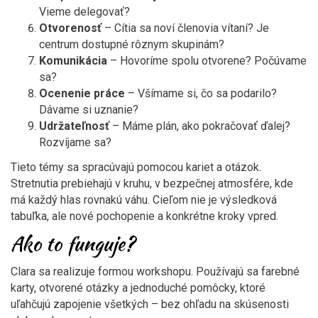
Vieme delegovať?
Otvorenosť
– Cítia sa noví členovia vítaní? Je
centrum dostupné rôznym skupinám?
Komunikácia
– Hovoríme spolu otvorene? Počúvame
sa?
Ocenenie práce
– Všímame si, čo sa podarilo?
Dávame si uznanie?
Udržateľnosť
– Máme plán, ako pokračovať ďalej?
Rozvíjame sa?
Tieto témy sa spracúvajú pomocou kariet a otázok.
Stretnutia prebiehajú v kruhu, v bezpečnej atmosfére, kde
má každý hlas rovnakú váhu. Cieľom nie je výsledková
tabuľka, ale nové pochopenie a konkrétne kroky vpred.
Ako to funguje?
Clara sa realizuje formou workshopu. Používajú sa farebné
karty, otvorené otázky a jednoduché pomôcky, ktoré
uľahčujú zapojenie všetkých – bez ohľadu na skúsenosti