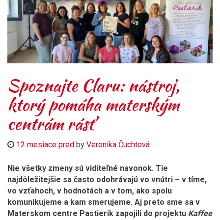
Spoznajte Claru: nástroj,
ktorý pomáha materským
centrám rásť
12 mesiace pred
by
Veronika Čuchtová
Nie všetky zmeny sú viditeľné navonok. Tie
najdôležitejšie sa často odohrávajú vo vnútri – v tíme,
vo vzťahoch, v hodnotách a v tom, ako spolu
komunikujeme a kam smerujeme. Aj preto sme sa v
Materskom centre Pastierik zapojili do projektu
Kaffee