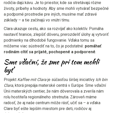
rodičia dajú kávu. Je to priestor, kde sa stretávajú rôzne
životy, príbehy a hodnoty. Aby sme mohli vytvárať bezpečné
a podporné prostredie pre iných, musíme mať zdravé
základy – a tie začínajú vo vnútri tímu.
Clara ukazuje cestu, ako sa rozvíjať ako kolektív. Pomáha
nastaviť hranice, zlepšiť dôveru, prerozdeliť úlohy aj vytvoriť
podmienky na dlhodobé fungovanie. Vďaka tomu sa
môžeme viac sústrediť na to, čo je podstatné:
pomáhať
rodinám cítiť sa prijaté, pochopené a podporené
.
Sme vďační, že sme pri tom mohli
byť
Projekt
Kaffee mit Clara
je súčasťou širšej iniciatívy
Ich bin
Clara
, ktorá prepája materské centrá v Európe. Sme vďační
Únii materských centier, že nám dôverovala a zverila nám
rolu hostiteľa regionálneho stretnutia. Zároveň máme
radosť, že aj naše centrum môže rásť, učiť sa – a vďaka
Clare byť ešte lepším miestom pre deti, rodičov aj