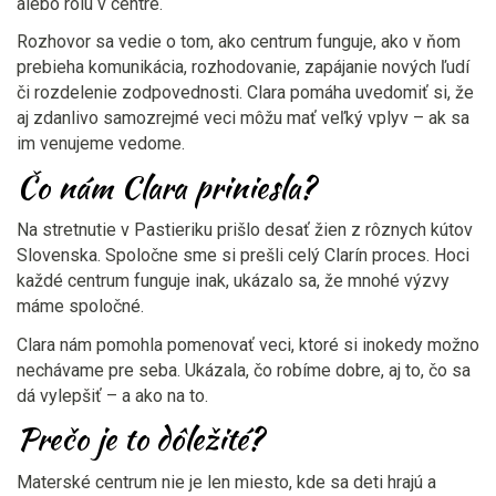
alebo rolu v centre.
Rozhovor sa vedie o tom, ako centrum funguje, ako v ňom
prebieha komunikácia, rozhodovanie, zapájanie nových ľudí
či rozdelenie zodpovednosti. Clara pomáha uvedomiť si, že
aj zdanlivo samozrejmé veci môžu mať veľký vplyv – ak sa
im venujeme vedome.
Čo nám Clara priniesla?
Na stretnutie v Pastieriku prišlo desať žien z rôznych kútov
Slovenska. Spoločne sme si prešli celý Clarín proces. Hoci
každé centrum funguje inak, ukázalo sa, že mnohé výzvy
máme spoločné.
Clara nám pomohla pomenovať veci, ktoré si inokedy možno
nechávame pre seba. Ukázala, čo robíme dobre, aj to, čo sa
dá vylepšiť – a ako na to.
Prečo je to dôležité?
Materské centrum nie je len miesto, kde sa deti hrajú a