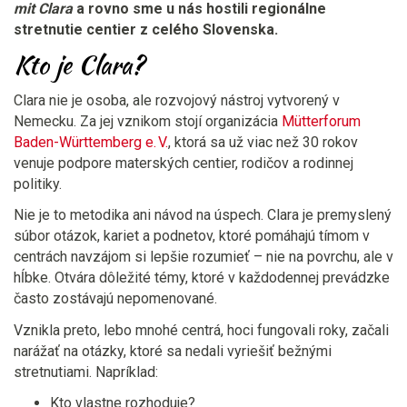
mit Clara
a rovno sme u nás hostili regionálne
stretnutie centier z celého Slovenska.
Kto je Clara?
Clara nie je osoba, ale rozvojový nástroj vytvorený v
Nemecku. Za jej vznikom stojí organizácia
Mütterforum
Baden-Württemberg e. V.
, ktorá sa už viac než 30 rokov
venuje podpore materských centier, rodičov a rodinnej
politiky.
Nie je to metodika ani návod na úspech. Clara je premyslený
súbor otázok, kariet a podnetov, ktoré pomáhajú tímom v
centrách navzájom si lepšie rozumieť – nie na povrchu, ale v
hĺbke. Otvára dôležité témy, ktoré v každodennej prevádzke
často zostávajú nepomenované.
Vznikla preto, lebo mnohé centrá, hoci fungovali roky, začali
narážať na otázky, ktoré sa nedali vyriešiť bežnými
stretnutiami. Napríklad:
Kto vlastne rozhoduje?