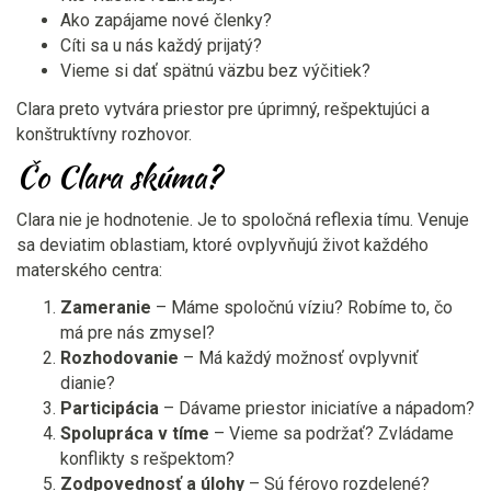
Ako zapájame nové členky?
Cíti sa u nás každý prijatý?
Vieme si dať spätnú väzbu bez výčitiek?
Clara preto vytvára priestor pre úprimný, rešpektujúci a
konštruktívny rozhovor.
Čo Clara skúma?
Clara nie je hodnotenie. Je to spoločná reflexia tímu. Venuje
sa deviatim oblastiam, ktoré ovplyvňujú život každého
materského centra:
Zameranie
– Máme spoločnú víziu? Robíme to, čo
má pre nás zmysel?
Rozhodovanie
– Má každý možnosť ovplyvniť
dianie?
Participácia
– Dávame priestor iniciatíve a nápadom?
Spolupráca v tíme
– Vieme sa podržať? Zvládame
konflikty s rešpektom?
Zodpovednosť a úlohy
– Sú férovo rozdelené?