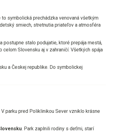
 Je to symbolická prechádzka venovaná všetkým
etský smiech, stretnutia priateľov a atmosféra
sa postupne stalo podujatie, ktoré prepája mestá,
o celom Slovensku aj v zahraničí. Všetkých spája
arsku a Českej republike. Do symbolickej
. V parku pred Poliklinikou Sever vzniklo krásne
 Slovensku
. Park zaplnili rodiny s deťmi, starí