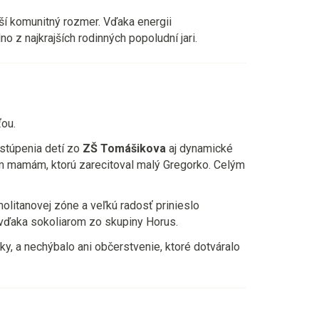
ejší komunitný rozmer. Vďaka energii
o z najkrajších rodinných popoludní jari.
ťou.
ystúpenia detí zo
ZŠ Tomášikova
aj dynamické
m mamám, ktorú zarecitoval malý Gregorko. Celým
 molitanovej zóne a veľkú radosť prinieslo
e vďaka sokoliarom zo skupiny Horus.
bky, a nechýbalo ani občerstvenie, ktoré dotváralo