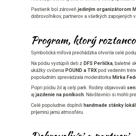
Pastierik bol zároveň
jediným organizátorom M
dobrovoľníkov, partnerov a všetkých zapojených vzn
Program, ktorý roztancov
Symbolická míľová prechádzka otvorila celé poduj
Na pódiu vystúpili deti z
DFS Perlička
, baletné s
ukážky cvičenia
POUND a TRX
pod vedením tréne
popoludním sprevádzala moderátorka
Mirka Fed
Popri pódiu žil aj celý park. Rodiny objavovali
sen
aj
jazdenie na poníkoch
. Návštevníci si mohli p
Celé popoludnie doplnili
handmade stánky lokál
príjemnú jarnú atmosféru.
Dobrovoľníci a partneri –