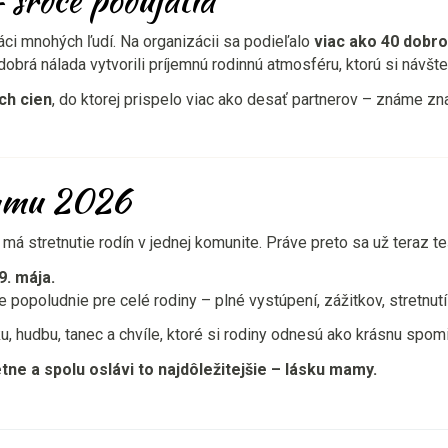
ci mnohých ľudí. Na organizácii sa podieľalo
viac ako 40 dobr
 dobrá nálada vytvorili príjemnú rodinnú atmosféru, ktorú si návšt
ch cien
, do ktorej prispelo viac ako desať partnerov – známe znač
mamu 2026
á stretnutie rodín v jednej komunite. Práve preto sa už teraz te
9. mája.
popoludnie pre celé rodiny – plné vystúpení, zážitkov, stretnutí 
 hudbu, tanec a chvíle, ktoré si rodiny odnesú ako krásnu spom
tne a spolu oslávi to najdôležitejšie – lásku mamy.