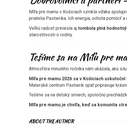
Míľa pre mamu v Košiciach vznikla vďaka spoluprá
priatelia Pastierika. Ich energia, ochota pomôcť a
Veľkú radosť priniesla aj
tombola plná hodnotný
starostlivosti o rodiny.
Tešíme sa na Míľu pre 
Atmosféra minulého ročníka nám ukázala, akú silu m
Míľa pre mamu 2026 sa v Košiciach uskutoční 
Materské centrum Pastierik opäť pripravuje krásne 
Tešíme sa na detský smiech, spoločnú prechádzku,
Míľa pre mamu je chvíľa, keď sa komunita stre
ABOUT THE AUTHOR