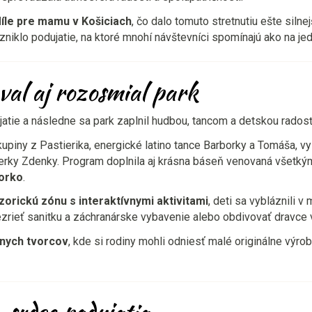
íle pre mamu v Košiciach
, čo dalo tomuto stretnutiu ešte siln
iklo podujatie, na ktoré mnohí návštevníci spomínajú ako na jedn
al aj rozosmial park
atie a následne sa park zaplnil hudbou, tancom a detskou rados
kupiny z Pastierika, energické latino tance Barborky a Tomáša, v
rky Zdenky. Program doplnila aj krásna báseň venovaná všetký
orko
.
zorickú zónu s interaktívnymi aktivitami
, deti sa vybláznili v
rezrieť sanitku a záchranárske vybavenie alebo obdivovať dravc
nych tvorcov
, kde si rodiny mohli odniesť malé originálne výro
 srdce podujatia