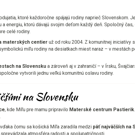
podujatia, ktoré každoročne spájajú rodiny naprieč Slovenskom.
a energiu, ktorú dávajú svojim deťom každý deň. Spoločný čas, d
re celé rodiny.
a materských centier
už od roku 2004. Z komunitnej iniciatívy 
 symbolickú míľu rodiny na desiatkach miest naraz – v mestách p
estach na Slovensku
a zároveň aj v zahraničí – v Írsku, Švajči
í spoločne vytvorili jednu veľkú komunitnú oslavu rodiny.
čšími na Slovensku
ce
, kde Míľu pre mamu pripravilo
Materské centrum Pastierik
.
, vďaka čomu sa košická Míľa zaradila medzi
päť najväčších na
ie sprevádzala atmosféra radosti a spolupatričnosti.