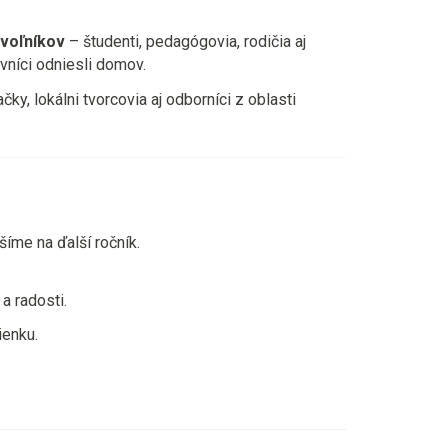
ovoľníkov
– študenti, pedagógovia, rodičia aj
evníci odniesli domov.
ky, lokálni tvorcovia aj odborníci z oblasti
šíme na ďalší ročník.
a radosti.
ienku.