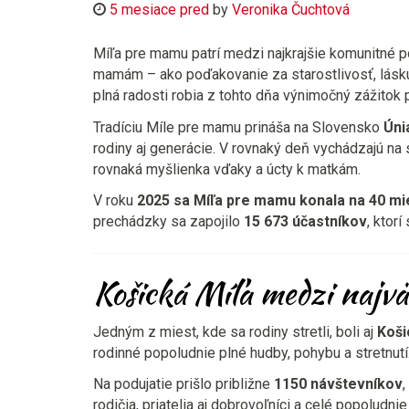
5 mesiace pred
by
Veronika Čuchtová
Míľa pre mamu patrí medzi najkrajšie komunitné 
mamám – ako poďakovanie za starostlivosť, lásku 
plná radosti robia z tohto dňa výnimočný zážitok p
Tradíciu Míle pre mamu prináša na Slovensko
Úni
rodiny aj generácie. V rovnaký deň vychádzajú na
rovnaká myšlienka vďaky a úcty k matkám.
V roku
2025 sa Míľa pre mamu konala na 40 mi
prechádzky sa zapojilo
15 673 účastníkov
, ktor
Košická Míľa medzi najvä
Jedným z miest, kde sa rodiny stretli, boli aj
Koši
rodinné popoludnie plné hudby, pohybu a stretnutí
Na podujatie prišlo približne
1150 návštevníkov
rodičia, priatelia aj dobrovoľníci a celé popoludn