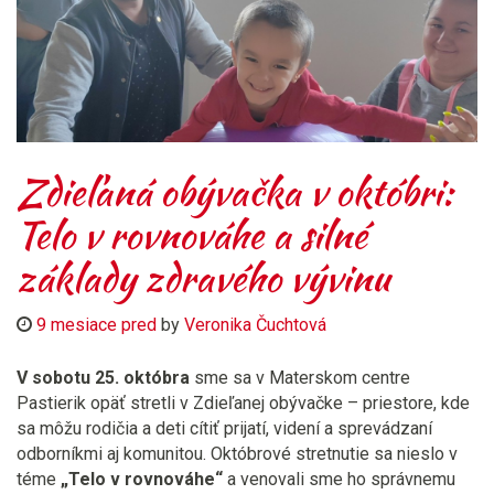
Zdieľaná obývačka v októbri:
Telo v rovnováhe a silné
základy zdravého vývinu
9 mesiace pred
by
Veronika Čuchtová
V sobotu 25. októbra
sme sa v Materskom centre
Pastierik opäť stretli v Zdieľanej obývačke – priestore, kde
sa môžu rodičia a deti cítiť prijatí, videní a sprevádzaní
odborníkmi aj komunitou. Októbrové stretnutie sa nieslo v
téme
„Telo v rovnováhe“
a venovali sme ho správnemu