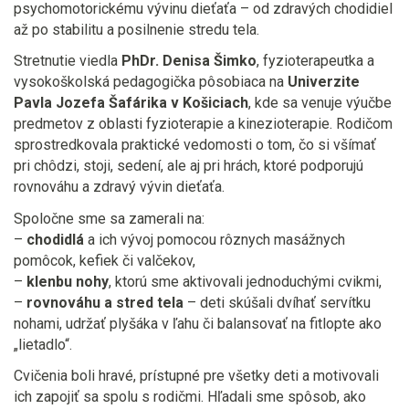
psychomotorickému vývinu dieťaťa – od zdravých chodidiel
až po stabilitu a posilnenie stredu tela.
Stretnutie viedla
PhDr. Denisa Šimko
, fyzioterapeutka a
vysokoškolská pedagogička pôsobiaca na
Univerzite
Pavla Jozefa Šafárika v Košiciach
, kde sa venuje výučbe
predmetov z oblasti fyzioterapie a kinezioterapie. Rodičom
sprostredkovala praktické vedomosti o tom, čo si všímať
pri chôdzi, stoji, sedení, ale aj pri hrách, ktoré podporujú
rovnováhu a zdravý vývin dieťaťa.
Spoločne sme sa zamerali na:
–
chodidlá
a ich vývoj pomocou rôznych masážnych
pomôcok, kefiek či valčekov,
–
klenbu nohy
, ktorú sme aktivovali jednoduchými cvikmi,
–
rovnováhu a stred tela
– deti skúšali dvíhať servítku
nohami, udržať plyšáka v ľahu či balansovať na fitlopte ako
„lietadlo“.
Cvičenia boli hravé, prístupné pre všetky deti a motivovali
ich zapojiť sa spolu s rodičmi. Hľadali sme spôsob, ako