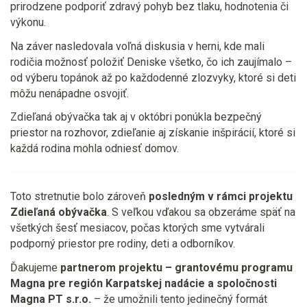
prirodzene podporiť zdravý pohyb bez tlaku, hodnotenia či
výkonu.
Na záver nasledovala voľná diskusia v herni, kde mali
rodičia možnosť položiť Deniske všetko, čo ich zaujímalo –
od výberu topánok až po každodenné zlozvyky, ktoré si deti
môžu nenápadne osvojiť.
Zdieľaná obývačka tak aj v októbri ponúkla bezpečný
priestor na rozhovor, zdieľanie aj získanie inšpirácií, ktoré si
každá rodina mohla odniesť domov.
Toto stretnutie bolo zároveň
posledným v rámci projektu
Zdieľaná obývačka
. S veľkou vďakou sa obzeráme späť na
všetkých šesť mesiacov, počas ktorých sme vytvárali
podporný priestor pre rodiny, deti a odborníkov.
Ďakujeme
partnerom projektu – grantovému programu
Magna pre región Karpatskej nadácie a spoločnosti
Magna PT s.r.o.
– že umožnili tento jedinečný formát