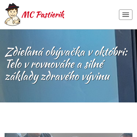
MEN
Skip
to
content
Zdieľaná obývačka v októbri:
Telo v rovnováhe a silné
základy zdravého vývinu