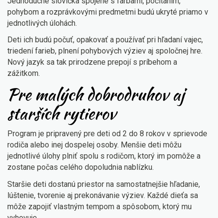
Jednoduché slovíčka spojené s farbami, počítaním,
pohybom a rozprávkovými predmetmi budú ukryté priamo v
jednotlivých úlohách.
Deti ich budú počuť, opakovať a používať pri hľadaní vajec,
triedení farieb, plnení pohybových výziev aj spoločnej hre.
Nový jazyk sa tak prirodzene prepojí s príbehom a
zážitkom.
Pre malých dobrodruhov aj
starších rytierov
Program je pripravený pre deti od 2 do 8 rokov v sprievode
rodiča alebo inej dospelej osoby. Menšie deti môžu
jednotlivé úlohy plniť spolu s rodičom, ktorý im pomôže a
zostane počas celého dopoludnia nablízku.
Staršie deti dostanú priestor na samostatnejšie hľadanie,
lúštenie, tvorenie aj prekonávanie výziev. Každé dieťa sa
môže zapojiť vlastným tempom a spôsobom, ktorý mu
vyhovuje.