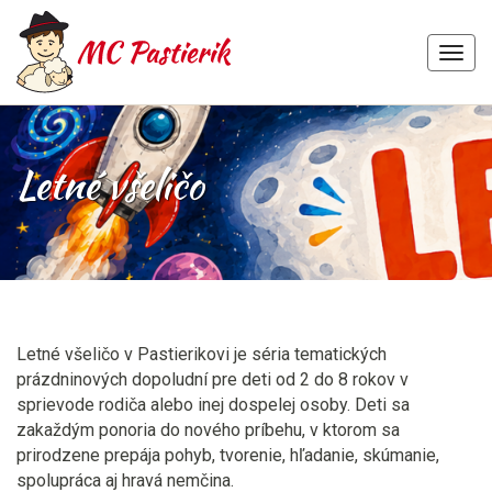
MEN
Skip
to
content
Letné všeličo
Letné všeličo v Pastierikovi je séria tematických
prázdninových dopoludní pre deti od 2 do 8 rokov v
sprievode rodiča alebo inej dospelej osoby. Deti sa
zakaždým ponoria do nového príbehu, v ktorom sa
prirodzene prepája pohyb, tvorenie, hľadanie, skúmanie,
spolupráca aj hravá nemčina.