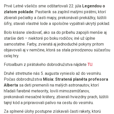
Prvé Letné všeličo sme odštartovali 22. júla
Legendou o
zlatom poklade
. Pastierik sa zaplnil malými pirátmi, ktorí
zbierali pečiatky a časti mapy, prekonávali prekážky, lúštili
šifry, stavali vlastné lode a spoločne vypátrali ukrytý poklad.
Bolo krásne sledovať, ako sa do príbehu zapojili menšie aj
staršie deti – niektoré po boku rodičov, iné už úplne
samostatne. Farby, zvieratá aj jednoduché pokyny pritom
objavovali aj v nemčine, ktorá sa stala prirodzenou súčasťou
celej hry.
Fotoalbum z pirátskeho dobrodružstva nájdete
TU
.
Druhé stretnutie nás 5. augusta vynieslo až do vesmíru.
Počas dobrodružstva
Misia: Stratená planéta profesora
Alberta
sa deti premenili na malých astronautov, ktorí
hľadali farebné meteority, lovili mimozemšťanov,
prekonávali mesačné krátery, zbierali hviezdny prach, lúštili
tajný kód a pripravovali palivo na cestu do vesmíru.
Za splnené úlohy postupne získavali časti rakety, ktorú