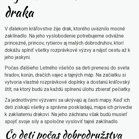
draka
V ďalekom kráľovstve žije drak, ktorého uväznilo mocné
zaklínadlo. Na jeho vyslobodenie potrebujeme odvážne
princezné, princov, rytierov aj malých dobrodruhov, ktorí
dokážu splniť všetky rozprávkové výzvy a nájsť cestu až k
jeho jaskyni.
Počas ďalšieho Letného všeličo sa deti prenesú do sveta
hradov, korún, dračích vajec a tajných máp. Na začiatku si
vytvoria vlastné rozprávkové doplnky a dostanú kráľovský
štít, na ktorý budú za každú splnenú úlohu zbierať pečiatky.
Za jednotlivými výzvami sa ukrývajú aj časti mapy. Keď ich
deti získajú všetky a správne poskladajú, mapa ich privedie
k zakliatemu drakovi. Na jeho záchranu však budú musieť
spojiť svoje sily a spoločne vysloviť tajné zaklínadlo.
Čo deti počas dobrodružstva