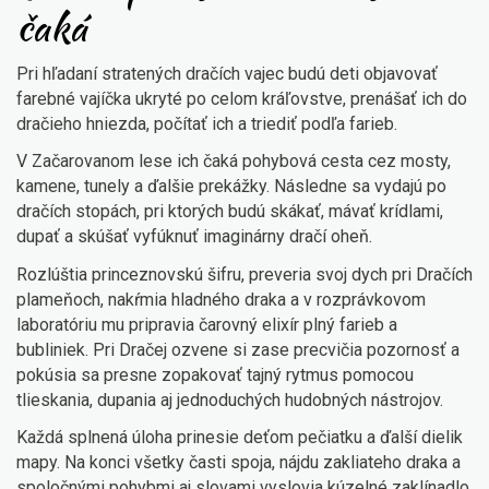
čaká
Pri hľadaní stratených dračích vajec budú deti objavovať
farebné vajíčka ukryté po celom kráľovstve, prenášať ich do
dračieho hniezda, počítať ich a triediť podľa farieb.
V Začarovanom lese ich čaká pohybová cesta cez mosty,
kamene, tunely a ďalšie prekážky. Následne sa vydajú po
dračích stopách, pri ktorých budú skákať, mávať krídlami,
dupať a skúšať vyfúknuť imaginárny dračí oheň.
Rozlúštia princeznovskú šifru, preveria svoj dych pri Dračích
plameňoch, nakŕmia hladného draka a v rozprávkovom
laboratóriu mu pripravia čarovný elixír plný farieb a
bubliniek. Pri Dračej ozvene si zase precvičia pozornosť a
pokúsia sa presne zopakovať tajný rytmus pomocou
tlieskania, dupania aj jednoduchých hudobných nástrojov.
Každá splnená úloha prinesie deťom pečiatku a ďalší dielik
mapy. Na konci všetky časti spoja, nájdu zakliateho draka a
spoločnými pohybmi aj slovami vyslovia kúzelné zaklínadlo.