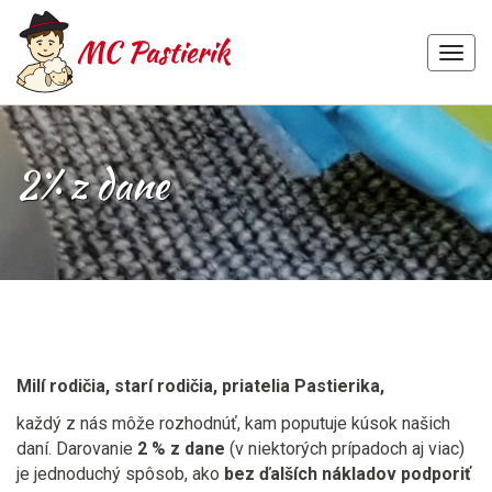
MEN
Skip
to
content
2% z dane
Milí rodičia, starí rodičia, priatelia Pastierika,
každý z nás môže rozhodnúť, kam poputuje kúsok našich
daní. Darovanie
2 % z dane
(v niektorých prípadoch aj viac)
je jednoduchý spôsob, ako
bez ďalších nákladov podporiť