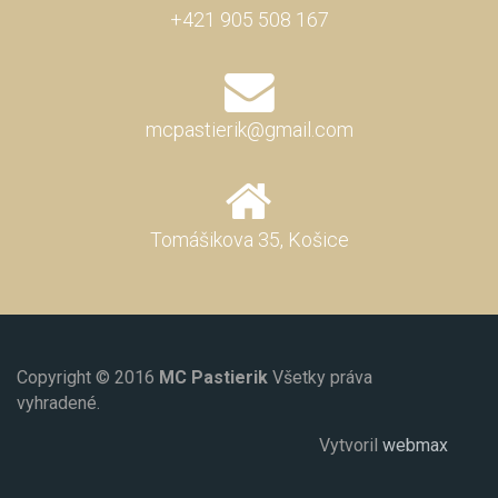
+421 905 508 167
mcpastierik@gmail.com
Tomášikova 35, Košice
Copyright © 2016
MC Pastierik
Všetky práva
vyhradené.
Vytvoril
webmax