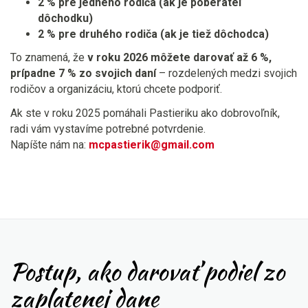
2 % pre jedného rodiča (ak je poberateľ
dôchodku)
2 % pre druhého rodiča (ak je tiež dôchodca)
To znamená, že
v roku 2026 môžete darovať až 6 %,
prípadne 7 % zo svojich daní
– rozdelených medzi svojich
rodičov a organizáciu, ktorú chcete podporiť.
Ak ste v roku 2025 pomáhali Pastieriku ako dobrovoľník,
radi vám vystavíme potrebné potvrdenie.
Napíšte nám na:
mcpastierik@gmail.com
Postup, ako darovať podiel zo
zaplatenej dane