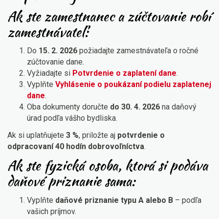
Ak ste zamestnanec a zúčtovanie robí
zamestnávateľ:
Do
15. 2. 2026
požiadajte zamestnávateľa o ročné
zúčtovanie dane.
Vyžiadajte si
Potvrdenie o zaplatení dane
.
Vyplňte
Vyhlásenie o poukázaní podielu zaplatenej
dane
.
Oba dokumenty doručte
do 30. 4. 2026
na daňový
úrad podľa vášho bydliska.
Ak si uplatňujete
3 %
, priložte aj
potvrdenie o
odpracovaní 40 hodín dobrovoľníctva
.
Ak ste fyzická osoba, ktorá si podáva
daňové priznanie sama:
Vyplňte
daňové priznanie typu A alebo B
– podľa
vašich príjmov.