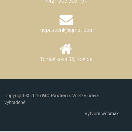
+421 905 508 167
mcpastierik@gmail.com
Tomášikova 35, Košice
Copyright © 2016
MC Pastierik
Všetky práva
vyhradené.
Vytvoril
webmax